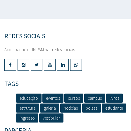
REDES SOCIAIS
Acompanhe o UNIPAM nas redes sociais.
TAGS
educação
eventos
cursos
campus
livros
estrutura
galeria
notícias
bolsas
estudante
ingresso
vestibular
PARCERIA