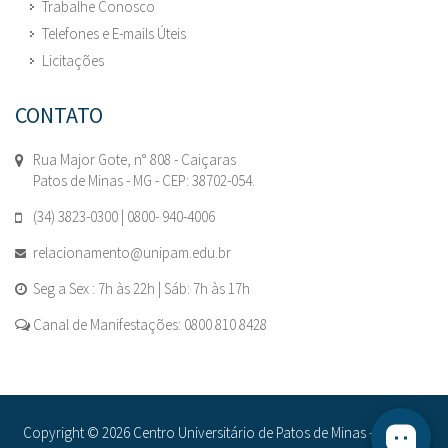
Trabalhe Conosco
Telefones e E-mails Úteis
Licitações
CONTATO
Rua Major Gote, n° 808 - Caiçaras
Patos de Minas - MG - CEP: 38702-054.
(34) 3823-0300 | 0800- 940-4006
relacionamento@unipam.edu.br
Seg a Sex : 7h às 22h | Sáb: 7h às 17h
Canal de Manifestações: 0800 810 8428
Copyright © 2026 Centro Universitário de Patos de Minas - UNIPAM.