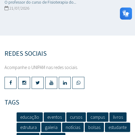
O professor do curso de Fisioterapia do...
21/07/2026
REDES SOCIAIS
Acompanhe o UNIPAM nas redes sociais.
TAGS
educação
eventos
cursos
campus
livros
estrutura
galeria
notícias
bolsas
estudante